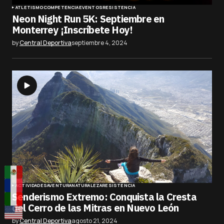
ATLETISMO
COMPETENCIA
EVENTOS
RESISTENCIA
Neon Night Run 5K: Septiembre en
Monterrey ¡Inscríbete Hoy!
by
Central Deportiva
septiembre 4, 2024
ACTIVIDADES
AVENTURA
NATURALEZA
RESISTENCIA
Senderismo Extremo: Conquista la Cresta
del Cerro de las Mitras en Nuevo León
by
Central Deportiva
agosto 21, 2024