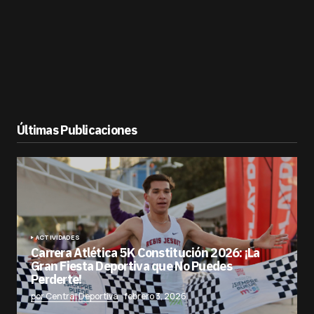
Últimas Publicaciones
ACTIVIDADES
Carrera Atlética 5K Constitución 2026: ¡La
Gran Fiesta Deportiva que No Puedes
Perderte!
por Central Deportiva
febrero 3, 2026