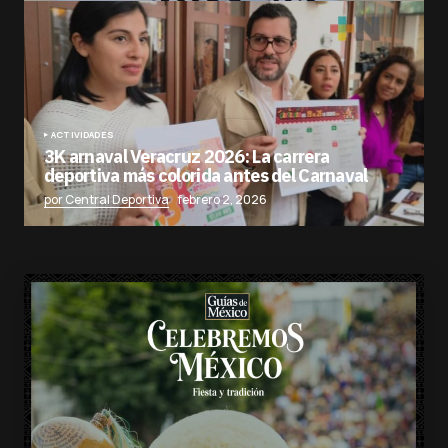
ACTIVIDADES
3K arnaval Veracruz 2026: La carrera
deportiva más colorida antes del Carnaval
por Central Deportiva
febrero 2, 2026