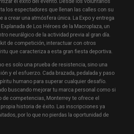
ntizar el éxito del evento. Desde los voluntarios
sta los espectadores que llenan las calles con su
e a crear una atmósfera única. La Expo y entrega
a Explanada de Los Héroes de la Macroplaza, un
ro neurálgico de la actividad previa al gran día.
 kit de competición, interactuar con otros
itu que caracteriza a esta gran fiesta deportiva.
 es solo una prueba de resistencia, sino una
sión y el esfuerzo. Cada brazada, pedalada y paso
spíritu humano para superar cualquier desafío.
tado buscando mejorar tu marca personal como si
po de competencias, Monterrey te ofrece el
propia historia de éxito. Las inscripciones ya
mitados, por lo que no pierdas la oportunidad de