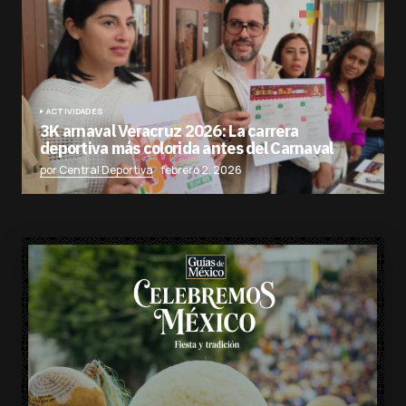
ACTIVIDADES
3K arnaval Veracruz 2026: La carrera
deportiva más colorida antes del Carnaval
por Central Deportiva
febrero 2, 2026