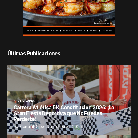
Últimas Publicaciones
ACTIVIDADES
Carrera Atlética 5K Constitución 2026: ¡La
Gran Fiesta Deportiva que No Puedes
Perderte!
por Central Deportiva
febrero 3, 2026