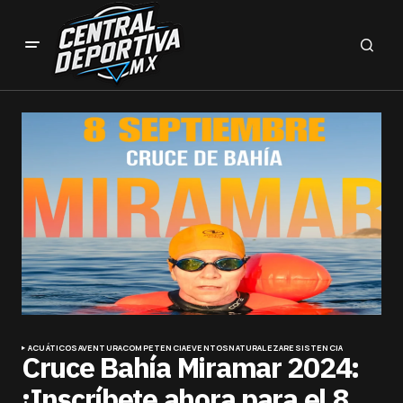
ACUÁTICOS
AVENTURA
COMPETENCIA
EVENTOS
NATURALEZA
RESISTENCIA
Cruce Bahía Miramar 2024:
¡Inscríbete ahora para el 8