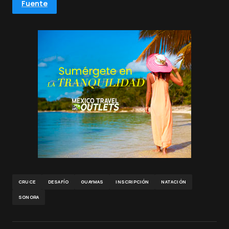
Fuente
CRUCE
DESAFÍO
GUAYMAS
INSCRIPCIÓN
NATACIÓN
SONORA