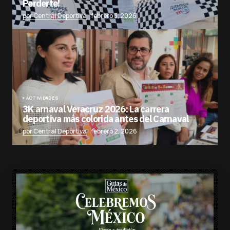
Perderte!
por Central Deportiva
febrero 3, 2026
ACTIVIDADES
3K arnaval Veracruz 2026: La carrera
deportiva más colorida antes del Carnaval
por Central Deportiva
febrero 2, 2026