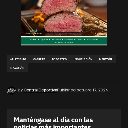
ATLETISMO
CARRERA
DEPORTES
INSCRIPCIÓN
MARATÓN
MAZATLÁN
by
Central Deportiva
Published
octubre 17, 2024
Manténgase al día con las
noticias más importantes