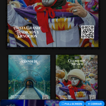
⛶ FULLSCREEN
✕ CERRAR