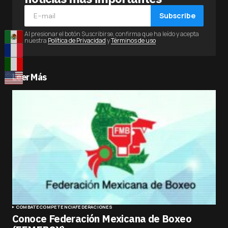
Subscribe
Al presionar el botón Suscribirse, confirma que ha leído y acepta
nuestra
Política de Privacidad
y
Términos de uso
Leer Más
COMBATE
COMPETENCIA
FEDERACIONES
Conoce Federación Mexicana de Boxeo