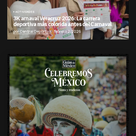
ACTIVIDADES
3K arnaval Veracruz 2026: La carrera
deportiva más colorida antes del Carnaval
por Central Deportiva
febrero 2, 2026