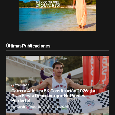
Últimas Publicaciones
ACTIVIDADES
Carrera Atlética 5K Constitución 2026: ¡La
Gran Fiesta Deportiva que No Puedes
Perderte!
por Central Deportiva
febrero 3, 2026