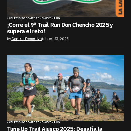
ATLETISMO
COMPETENCIA
EVENTOS
¡Corre el 9° Trail Run Don Chencho 2025 y
supera el reto!
by
Central Deportiva
febrero 13, 2025
ATLETISMO
COMPETENCIA
EVENTOS
Tune Up Trail Ajusco 2025: Desafía la