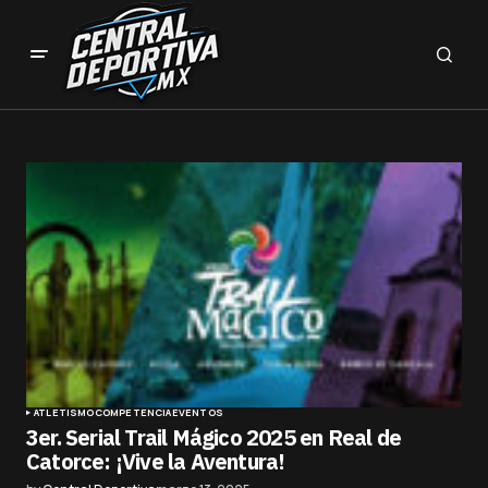
ATLETISMO
COMPETENCIA
EVENTOS
3er. Serial Trail Mágico 2025 en Real de
Catorce: ¡Vive la Aventura!