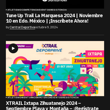
ATLETISMO
COMPETENCIA
EVENTOS
RESISTENCIA
Tune Up Trail La Marquesa 2024 | Noviembre
10 en Edo. México | ¡Inscríbete Ahora!
by
Central Deportiva
octubre 9, 2024
ATLETISMO
AVENTURA
COMPETENCIA
EVENTOS
RESISTENCIA
XTRAIL Ixtapa Zihuatanejo 2024 –
Septiembre Playa y Montaña – ¡Regístrate