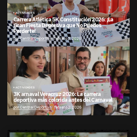
ACTIVIDADES
Carrera Atlética 5K Constitución 2026: ¡La
Gran Fiesta Deportiva que No Puedes
Perderte!
por Central Deportiva
febrero 3, 2026
ACTIVIDADES
3K arnaval Veracruz 2026: La carrera
deportiva más colorida antes del Carnaval
por Central Deportiva
febrero 2, 2026