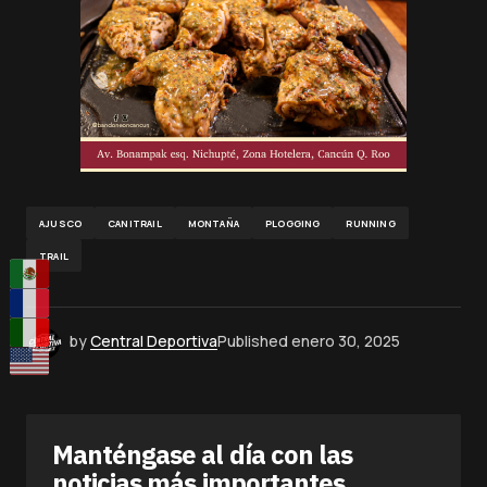
AJUSCO
CANITRAIL
MONTAÑA
PLOGGING
RUNNING
TRAIL
by
Central Deportiva
Published
enero 30, 2025
Manténgase al día con las
noticias más importantes