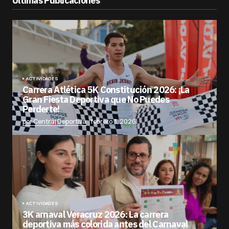
Últimas Publicaciones
ACTIVIDADES
Carrera Atlética 5K Constitución 2026: ¡La
Gran Fiesta Deportiva que No Puedes
Perderte!
por Central Deportiva
febrero 3, 2026
ACTIVIDADES
3K arnaval Veracruz 2026: La carrera
deportiva más colorida antes del Carnaval