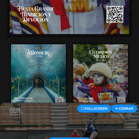
⛶ FULLSCREEN
✕ CERRAR