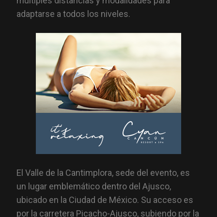
múltiples distancias y modalidades para
adaptarse a todos los niveles.
El Valle de la Cantimplora, sede del evento, es
un lugar emblemático dentro del Ajusco,
ubicado en la Ciudad de México. Su acceso es
por la carretera Picacho-Ajusco, subiendo por la