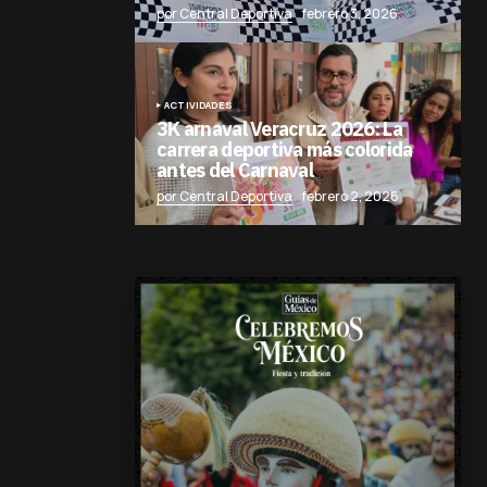
por Central Deportiva
febrero 3, 2026
ACTIVIDADES
3K arnaval Veracruz 2026: La
carrera deportiva más colorida
antes del Carnaval
por Central Deportiva
febrero 2, 2026