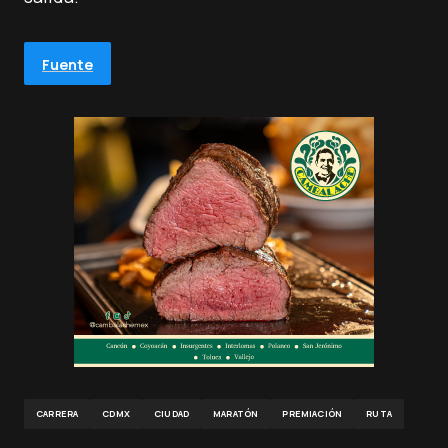
Fuente
CARRERA
CDMX
CIUDAD
MARATÓN
PREMIACIÓN
RUTA