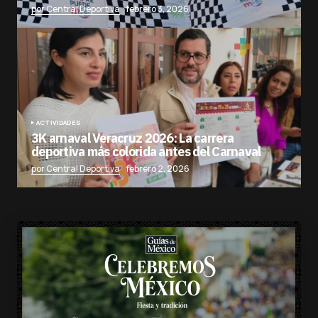
por Central Deportiva
febrero 3, 2026
ACTIVIDADES
3K arnaval Veracruz 2026: La carrera
deportiva más colorida antes del Carnaval
por Central Deportiva
febrero 2, 2026