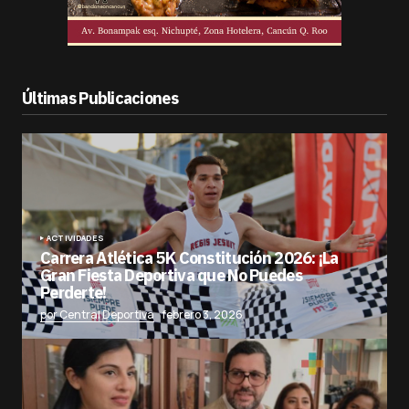
Últimas Publicaciones
ACTIVIDADES
Carrera Atlética 5K Constitución 2026: ¡La
Gran Fiesta Deportiva que No Puedes
Perderte!
por Central Deportiva
febrero 3, 2026