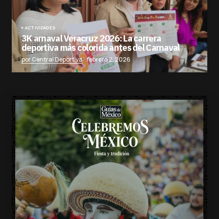
ACTIVIDADES
3K arnaval Veracruz 2026: La carrera
deportiva más colorida antes del Carnaval
por Central Deportiva
febrero 2, 2026