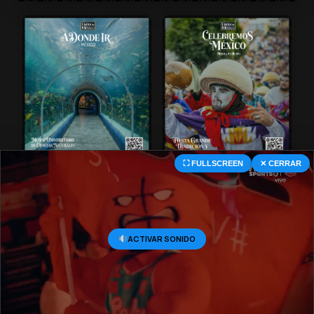
⛶ FULLSCREEN
✕ CERRAR
© 2026 Central Deportiva MX. All Rights Reserved.
ACTIVAR SONIDO