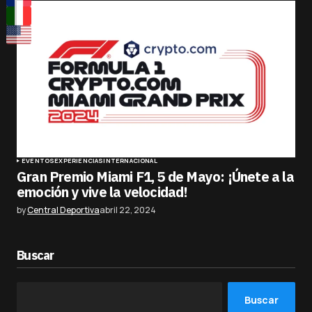
EVENTOS
EXPERIENCIAS
INTERNACIONAL
Gran Premio Miami F1, 5 de Mayo: ¡Únete a la
emoción y vive la velocidad!
by
Central Deportiva
abril 22, 2024
Buscar
Buscar