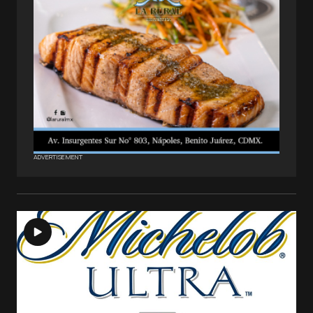
ADVERTISEMENT