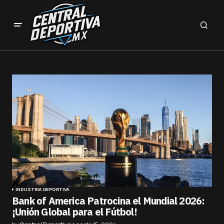
INDUSTRIA DEPORTIVA
Bank of America Patrocina el Mundial 2026:
¡Unión Global para el Fútbol!