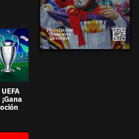
a UEFA
 ¡Gana
moción