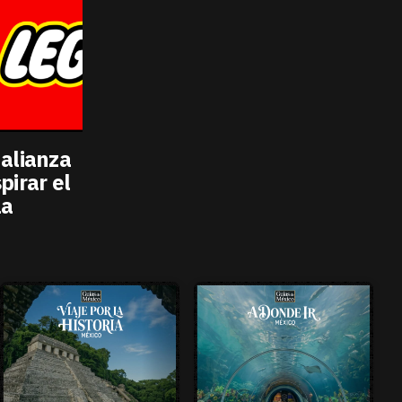
 alianza
pirar el
la