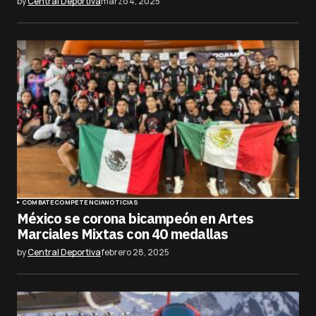
by
Central Deportiva
marzo 4, 2025
COMBATE
COMPETENCIA
NOTICIAS
México se corona bicampeón en Artes
Marciales Mixtas con 40 medallas
by
Central Deportiva
febrero 28, 2025