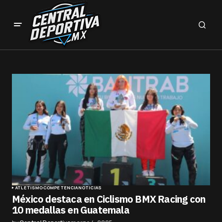
ATLETISMO
COMPETENCIA
NOTICIAS
México destaca en Ciclismo BMX Racing con
10 medallas en Guatemala