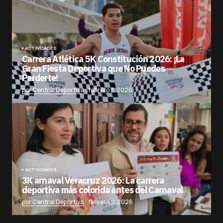
ACTIVIDADES
Carrera Atlética 5K Constitución 2026: ¡La
Gran Fiesta Deportiva que No Puedes
Perderte!
por Central Deportiva
febrero 3, 2026
ACTIVIDADES
3K arnaval Veracruz 2026: La carrera
deportiva más colorida antes del Carnaval
por Central Deportiva
febrero 2, 2026