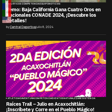
ACUÁTICOS
COMPETENCIA
EQUIPO
NOTICIAS
Remo: Baja California Gana Cuatro Oros en
Nacionales CONADE 2024, ¡Descubre los
Detalles!
by
Central Deportiva
julio 8, 2024
ATLETISMO
AVENTURA
COMPETENCIA
EVENTOS
NATURALEZA
RESISTENCIA
Raíces Trail – Julio en Acaxochitlán:
¡Inscríbete y Corre en el Pueblo Mágico!