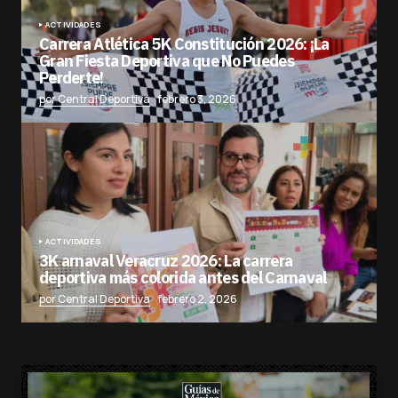
ACTIVIDADES
Carrera Atlética 5K Constitución 2026: ¡La
Gran Fiesta Deportiva que No Puedes
Perderte!
por Central Deportiva
febrero 3, 2026
ACTIVIDADES
3K arnaval Veracruz 2026: La carrera
deportiva más colorida antes del Carnaval
por Central Deportiva
febrero 2, 2026