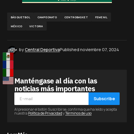
BÁSQUETBOL
CAMPEONATO
CENTROBASKET
FEMENIL
MÉXICO
VICTORIA
by
Central Deportiva
Published
noviembre 07, 2024
Manténgase al día con las
noticias más importantes
Subscribe
Al presionar el botón Suscribirse, confirma que ha leído y acepta
nuestra
Política de Privacidad
y
Términos de uso